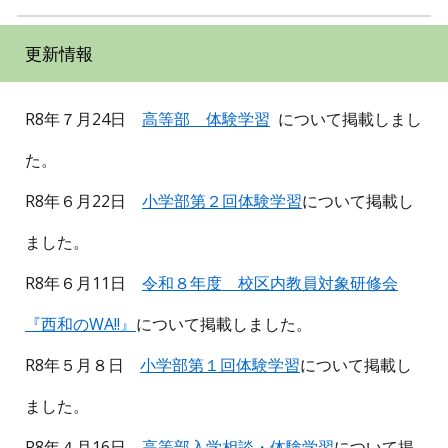
更新情報
R8年７月24日
高等部 体験学習
について掲載しまし
た。
R8年
６
月
22
日
小学部第
２
回体験学習
について掲載し
ました。
R8年６月11日
令和８年度 校区内教員対象研修会
『西和のWA!!』
について掲載しました。
R8年５月８日
小学部第１回体験学習
について掲載し
ました。
R8年４月16日
高等部入学相談・体験学習
について掲